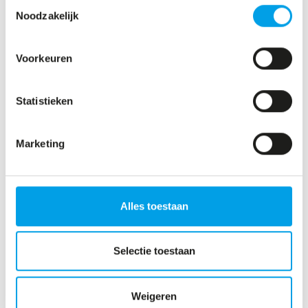
Toestemmingsselectie
Noodzakelijk
VOLGENDE
Voorkeuren
Statistieken
Marketing
Alles toestaan
015 – 20 62 000
info@number01.nl
Burgemeestersrand 198b
Selectie toestaan
2625 NZ Delft
Weigeren
VOLG ONS OP: