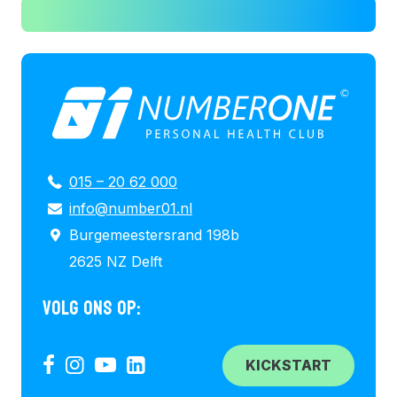
015 – 20 62 000
info@number01.nl
Burgemeestersrand 198b
2625 NZ Delft
VOLG ONS OP:
KICKSTART