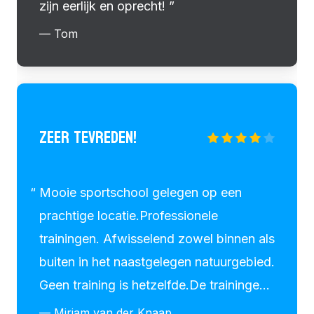
zijn eerlijk en oprecht!
— Tom
ZEER TEVREDEN!
Mooie sportschool gelegen op een
prachtige locatie.Professionele
trainingen. Afwisselend zowel binnen als
buiten in het naastgelegen natuurgebied.
Geen training is hetzelfde.De trainingen
van Kenny zijn perfect aangepast aan
— Mirjam van der Knaap