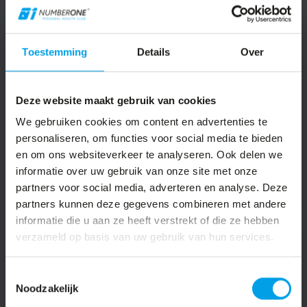
BODYTEC EMS TRAINING
Toestemming
Details
Over
Weinig tijd?
Bodytec is een full body
workout in
20 minuten
, waarbij alle grote
Deze website maakt gebruik van cookies
spiergroepen tegelijkertijd getraind
We gebruiken cookies om content en advertenties te
worden d.m.v. elektro spier stimulatie.
personaliseren, om functies voor social media te bieden
en om ons websiteverkeer te analyseren. Ook delen we
LEES MEER
informatie over uw gebruik van onze site met onze
partners voor social media, adverteren en analyse. Deze
partners kunnen deze gegevens combineren met andere
informatie die u aan ze heeft verstrekt of die ze hebben
verzameld op basis van uw gebruik van hun services.
DUO TRAINING
Toestemmingsselectie
Noodzakelijk