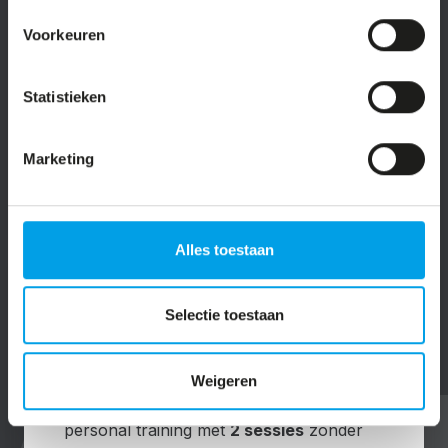
Voorkeuren
Sport jij het liefst samen met je
partner of
een vriend(in)?
Dan is
duotraining
écht
iets voor jou! De ideale stok achter de
Statistieken
deur.
Marketing
LEES MEER
Alles toestaan
Selectie toestaan
KICKSTART PERSONAL TRAINING
Weigeren
Eerst uitproberen?
KickStart
jouw
personal training met
2 sessies
zonder