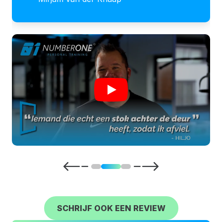
het uiterste van je eigen mogelijkheden.
Een gedreven, talentvolle trainer. Zeer
kundig op het gebied van persoonlijke
afstemming en aangepaste
voedingsadviezen.De vriendelijke, doch
strenge aanpak en de fijne omgang in
een ontspannen sfeer, maken de
trainingen bij NumberOne elke week
zeer plezierig.Al na 2 maanden
zichtbaar en meetbaar resultaat.
Geweldig! Een aanrader voor iedereen!
SCHRIJF OOK EEN REVIEW