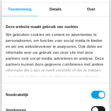
producten en diensten geëvalueerd en wordt
Toestemming
Details
Over
gekeken of campagnes effectief zijn. Gegevens van
leden worden hiervoor op geaggregeerd niveau
Deze website maakt gebruik van cookies
gebruikt. Geaggregeerd wil zeggen dat de gegevens
We gebruiken cookies om content en advertenties te
geen informatie over individuele leden bevat, maar
personaliseren, om functies voor social media te bieden
enkel informatie over bepaalde groepen bevat zoals
en om ons websiteverkeer te analyseren. Ook delen we
gebaseerd op gebruik, leeftijd of nieuwe leden.
informatie over uw gebruik van onze site met onze
partners voor social media, adverteren en analyse. Deze
partners kunnen deze gegevens combineren met andere
Contact met lid
informatie die u aan ze heeft verstrekt of die ze hebben
Als je contact met ons opneemt of wij contact met je
verzameld op basis van uw gebruik van hun services.
opnemen per e-mail, via social media, chat,
VirtuaGym-Community of op een andere manier,
Toestemmingsselectie
Noodzakelijk
dan worden jouw gegevens geregistreerd.
Zo kunnen medewerkers van NumberOne later zien
Voorkeuren