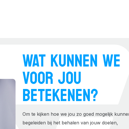
WAT KUNNEN WE
VOOR JOU
BETEKENEN?
Om te kijken hoe we jou zo goed mogelijk kunne
begeleiden bij het behalen van jouw doelen,