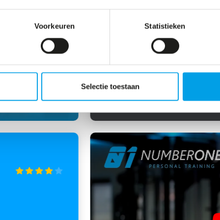
ZEER TEVREDEN!
Voorkeuren
Statistieken
Hebben verstand van zaken 
alleen keihard trainen. Stell
enorm betrokken bij het resul
Selectie toestaan
— Tom