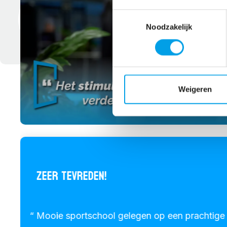
Toestemmingsselectie
Noodzakelijk
Weigeren
ZEER TEVREDEN!
Mooie sportschool gelegen op een prachtige