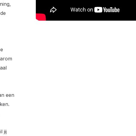
ning,
 de
re
Daarom
aal
van een
kken.
 jij