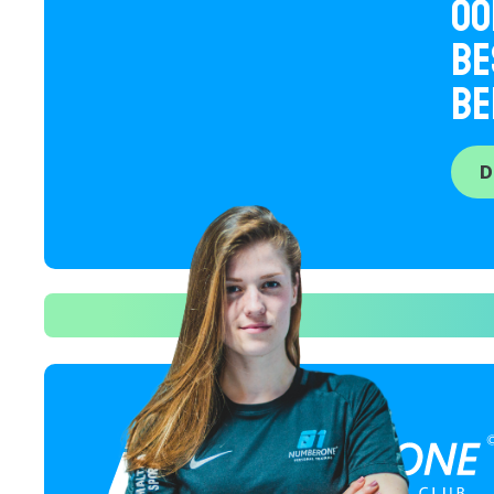
O
B
BE
D