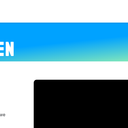
EN
 we